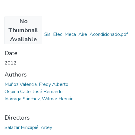
No
Files
Thumbnail
Rep_IUPB_Tec_Sis_Elec_Meca_Aire_Acondicionado.pdf
Available
(1.18 MB)
Date
2012
Authors
Muñoz Valencia, Fredy Alberto
Ospina Calle, José Bernardo
Idárraga Sánchez, Wilmar Hernán
Directors
Salazar Hincapié, Arley