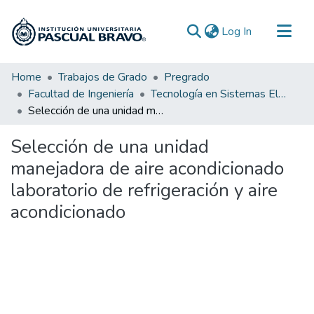
(current)
Log In
Communities & Collections
Home
Trabajos de Grado
Pregrado
Facultad de Ingeniería
Tecnología en Sistemas Electromecánicos
All of DSpace
Selección de una unidad manejadora de aire acondicionado laboratorio de refrigeración y aire acondicionado
Statistics
Selección de una unidad
manejadora de aire acondicionado
laboratorio de refrigeración y aire
acondicionado