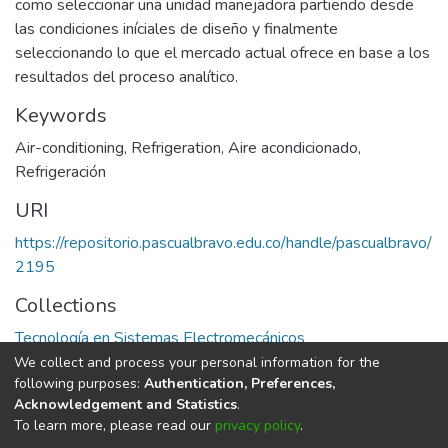
como seleccionar una unidad manejadora partiendo desde
las condiciones iníciales de diseño y finalmente
seleccionando lo que el mercado actual ofrece en base a los
resultados del proceso analítico.
Keywords
Air-conditioning
,
Refrigeration
,
Aire acondicionado
,
Refrigeración
URI
https://repositorio.pascualbravo.edu.co/handle/pascualbravo/
2195
Collections
Tecnología en Sistemas Electromecánicos
We collect and process your personal information for the
Full item page
following purposes:
Authentication, Preferences,
Acknowledgement and Statistics
.
To learn more, please read our
privacy policy
.
DSpace software
copyright © 2002-2026
LYRASIS