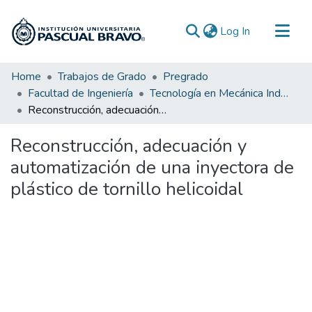
(current)
Log In
Communities & Collections
Home
Trabajos de Grado
Pregrado
Facultad de Ingeniería
Tecnología en Mecánica Industrial
All of DSpace
Reconstrucción, adecuación y automatización de una inyectora de plástico de tornillo helicoidal
Statistics
Reconstrucción, adecuación y
automatización de una inyectora de
plástico de tornillo helicoidal