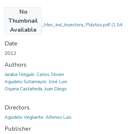
No
Files
Thumbnail
Rep_IUPB_Tec_Mec_Ind_Inyectora_Plástico.pdf
(1.54
Available
MB)
Date
2012
Authors
Jaraba Holguín, Carlos Stiven
Agudelo Sotamayor, José Luis
Ospina Castañeda, Juan Diego
Directors
Agudelo Vegliante, Alfonso Luis
Publisher