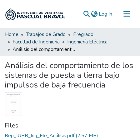
(current)
Log In
Communities & Collections
Home
Trabajos de Grado
Pregrado
Facultad de Ingeniería
Ingeniería Eléctrica
All of DSpace
Análisis del comportamiento de los sistemas de puesta a tierra bajo impulsos de baja frecuencia
Statistics
Análisis del comportamiento de los
sistemas de puesta a tierra bajo
impulsos de baja frecuencia
Files
Rep_IUPB_Ing_Ele_Análisis.pdf
(2.57 MB)