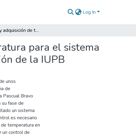
Log In
Selección y adquisición de transductores de temperatura para el sistema de aire acondicionado del laboratorio de refrigeración de la IUPB
atura para el sistema
ción de la IUPB
 de unos
ma de
ria Pascual Bravo
n su fase de
ultado un sistema
ntrol es necesario
ón de temperatura en
r un control de