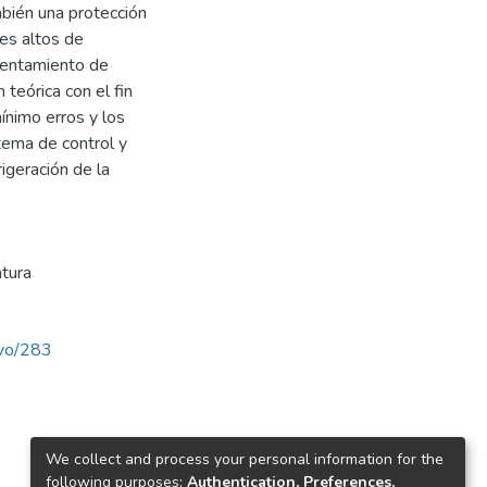
mbién una protección
es altos de
lentamiento de
 teórica con el fin
ínimo erros y los
stema de control y
igeración de la
tura
avo/283
We collect and process your personal information for the
following purposes:
Authentication, Preferences,