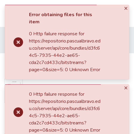
×
(current)
Log In
Error obtaining files for this
item
Communities & Collections
Home
Trabajos de Grado
Pregrado
0 Http failure response for
Facultad de Ingeniería
Tecnología en Mecánica Automotriz
https://repositorio.pascualbravo.ed
All of DSpace
Diseño y fabricación de karts por polea
u.co/server/api/core/bundles/d3fc6
Statistics
4c5-7935-44e2-ae65-
Diseño y fabricación de karts por
cda2c7cd433c/bitstreams?
page=0&size=5: 0 Unknown Error
polea
×
0 Http failure response for
https://repositorio.pascualbravo.ed
u.co/server/api/core/bundles/d3fc6
Date
4c5-7935-44e2-ae65-
2012
cda2c7cd433c/bitstreams?
page=0&size=5: 0 Unknown Error
Authors