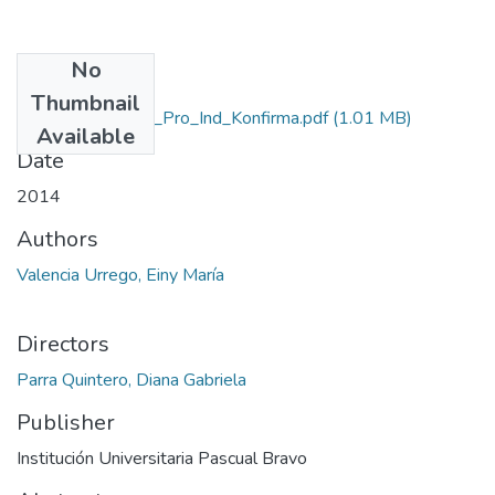
No
Files
Thumbnail
Rep_IUPB_Tec_Pro_Ind_Konfirma.pdf
(1.01 MB)
Available
Date
2014
Authors
Valencia Urrego, Einy María
Directors
Parra Quintero, Diana Gabriela
Publisher
Institución Universitaria Pascual Bravo