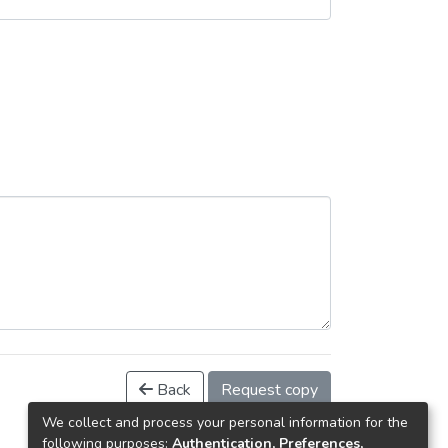
Back
Request copy
We collect and process your personal information for the
following purposes:
Authentication, Preferences,