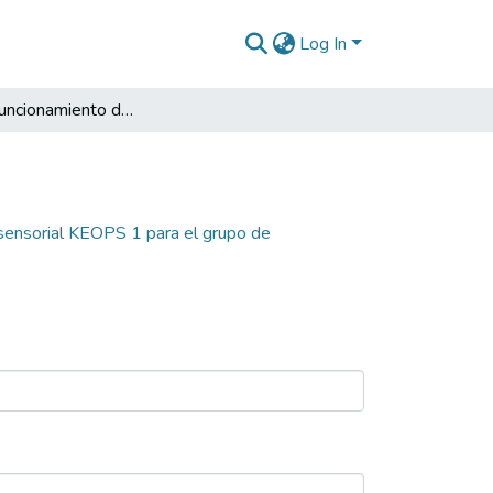
Log In
Diseño y funcionamiento del robot multisensorial KEOPS 1 para el grupo de automatización y robótica pedagógica (GARPE)
isensorial KEOPS 1 para el grupo de