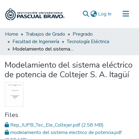
(current)
Log In
Communities & Collections
Home
Trabajos de Grado
Pregrado
Facultad de Ingeniería
Tecnología Eléctrica
All of DSpace
Modelamiento del sistema eléctrico de potencia de Coltejer S. A. Itagüí
Statistics
Modelamiento del sistema eléctrico
de potencia de Coltejer S. A. Itagüí
Files
Rep_IUPB_Tec_Ele_Coltejer.pdf
(2.58 MB)
modelamiento del sistema electrico de potencia.pdf