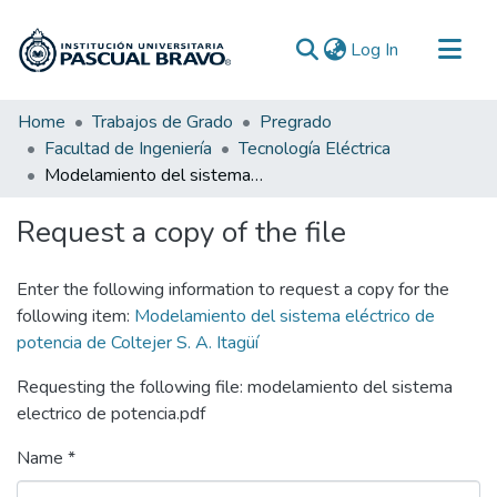
(current)
Log In
Communities & Collections
Home
Trabajos de Grado
Pregrado
Facultad de Ingeniería
Tecnología Eléctrica
All of DSpace
Modelamiento del sistema eléctrico de potencia de Coltejer S. A. Itagüí
Statistics
Request a copy of the file
Enter the following information to request a copy for the
following item:
Modelamiento del sistema eléctrico de
potencia de Coltejer S. A. Itagüí
Requesting the following file: modelamiento del sistema
electrico de potencia.pdf
Name *