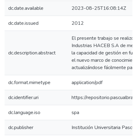
dc.date.available
2023-08-25T16:08:14Z
dc.date.issued
2012
El presente trabajo se realizó 
Industrias HACEB S.A de mejora
dc.description.abstract
la capacidad de gestión en func
el nuevo marco de conocimient
actualizándose fácilmente para
dc.format.mimetype
application/pdf
dc.identifier.uri
https://repositorio.pascualbr
dc.language.iso
spa
dc.publisher
Institución Universitaria Pascu