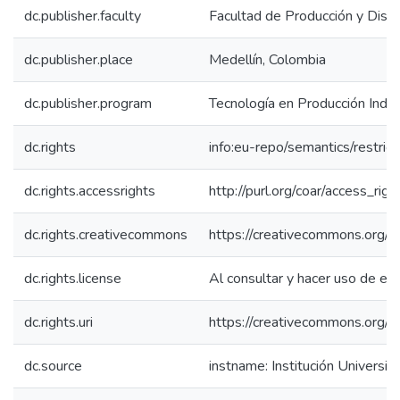
dc.publisher.faculty
Facultad de Producción y Dise
dc.publisher.place
Medellín, Colombia
dc.publisher.program
Tecnología en Producción Indus
dc.rights
info:eu-repo/semantics/restri
dc.rights.accessrights
http://purl.org/coar/access_rig
dc.rights.creativecommons
https://creativecommons.org/li
dc.rights.license
Al consultar y hacer uso de es
dc.rights.uri
https://creativecommons.org/l
dc.source
instname: Institución Universit