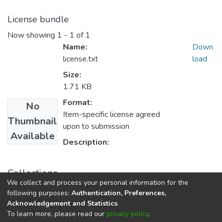
License bundle
Now showing
1 - 1 of 1
Name:
Down
license.txt
load
Size:
1.71 KB
Format:
No
Item-specific license agreed
Thumbnail
upon to submission
Available
Description:
Collections
We collect and process your personal information for the
Tecnología en Producción Industrial
following purposes:
Authentication, Preferences,
Acknowledgement and Statistics
.
To learn more, please read our
privacy policy
.
DSpace software
copyright © 2002-2026
LYRASIS