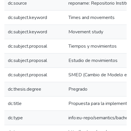
dc.source
reponame: Repositorio Instituc
dc.subject.keyword
Times and movements
dc.subject.keyword
Movement study
dc.subject.proposal
Tiempos y movimientos
dc.subject.proposal
Estudio de movimientos
dc.subject.proposal
SMED (Cambio de Modelo en Mi
dc.thesis.degree
Pregrado
dc.title
Propuesta para la implementaci
dc.type
info:eu-repo/semantics/bachel