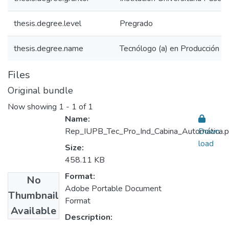
thesis.degree.level
Pregrado
thesis.degree.name
Tecnólogo (a) en Producción Ind
Files
Original bundle
Now showing
1 - 1 of 1
Name:
Rep_IUPB_Tec_Pro_Ind_Cabina_Automática.p
Down
load
Size:
458.11 KB
Format:
No
Adobe Portable Document
Thumbnail
Format
Available
Description: