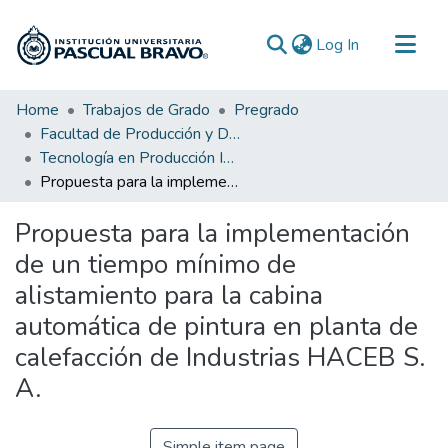
(current)
Log In
Communities & Collections
Home
Trabajos de Grado
Pregrado
Facultad de Producción y Diseño
All of DSpace
Tecnología en Producción Industrial
Statistics
Propuesta para la implementación de un tiempo mínimo de alistamiento para la cabina automática de pintura en planta de calefacción de Industrias HACEB S. A.
Propuesta para la implementación
de un tiempo mínimo de
alistamiento para la cabina
automática de pintura en planta de
calefacción de Industrias HACEB S.
A.
Simple item page