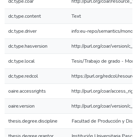
dc.type.coar
http://purl.org/coar/resource_t
dc.type.content
Text
dc.type.driver
info:eu-repo/semantics/monog
dc.type.hasversion
http://purl.org/coar/version/
dc.type.local
Tesis/Trabajo de grado - Mono
dc.type.redcol
https://purl.org/redcol/resour
oaire.accessrights
http://purl.org/coar/access_rig
oaire.version
http://purl.org/coar/version/
thesis.degree.discipline
Facultad de Producción y Diseñ
thesis.degree.grantor
Institución Universitaria Pascu