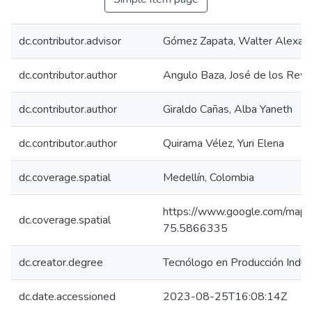
dc.contributor.advisor
Gómez Zapata, Walter Alexan
dc.contributor.author
Angulo Baza, José de los Rey
dc.contributor.author
Giraldo Cañas, Alba Yaneth
dc.contributor.author
Quirama Vélez, Yuri Elena
dc.coverage.spatial
Medellín, Colombia
https://www.google.com/m
dc.coverage.spatial
75.5866335
dc.creator.degree
Tecnólogo en Producción Indust
dc.date.accessioned
2023-08-25T16:08:14Z