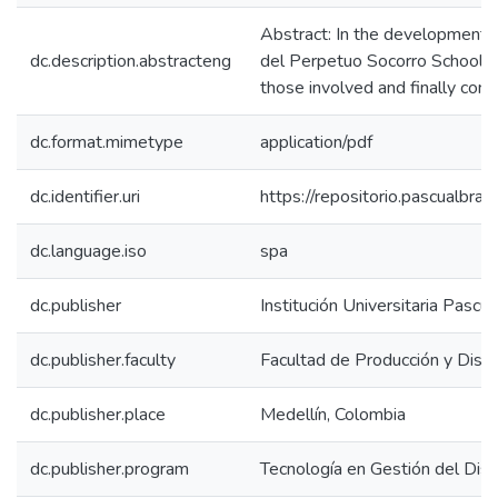
Abstract: In the development o
dc.description.abstracteng
del Perpetuo Socorro School, in
those involved and finally cont
dc.format.mimetype
application/pdf
dc.identifier.uri
https://repositorio.pascualbra
dc.language.iso
spa
dc.publisher
Institución Universitaria Pascu
dc.publisher.faculty
Facultad de Producción y Dise
dc.publisher.place
Medellín, Colombia
dc.publisher.program
Tecnología en Gestión del Dis