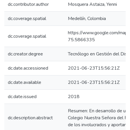
dc.contributor.author
Mosquera Astaiza, Yenni
dc.coverage.spatial
Medellín, Colombia
https://www.google.com/m
dc.coverage.spatial
75.5866335
dc.creator.degree
Tecnólogo en Gestión del Dise
dc.date.accessioned
2021-06-23T15:56:21Z
dc.date.available
2021-06-23T15:56:21Z
dc.date.issued
2018
Resumen: En desarrollo de una 
dc.description.abstract
Colegio Nuestra Señora del Perp
de los involucrados y aportar 