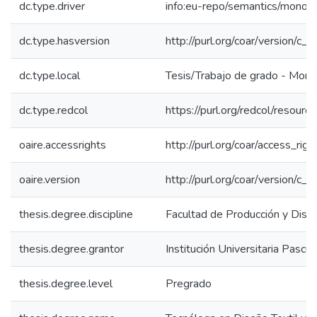
dc.type.driver
info:eu-repo/semantics/monog
dc.type.hasversion
http://purl.org/coar/version/
dc.type.local
Tesis/Trabajo de grado - Mono
dc.type.redcol
https://purl.org/redcol/resour
oaire.accessrights
http://purl.org/coar/access_rig
oaire.version
http://purl.org/coar/version/
thesis.degree.discipline
Facultad de Producción y Dise
thesis.degree.grantor
Institución Universitaria Pascu
thesis.degree.level
Pregrado