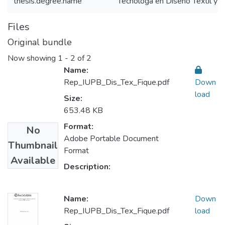
thesis.degree.name
Tecnóloga en Diseño Textil y 
Files
Original bundle
Now showing
1 - 2 of 2
Name:
Rep_IUPB_Dis_Tex_Fique.pdf
Down
load
Size:
653.48 KB
Format:
No
Adobe Portable Document
Thumbnail
Format
Available
Description:
Name:
Down
Rep_IUPB_Dis_Tex_Fique.pdf
load