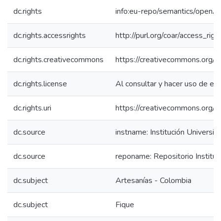
dc.rights
info:eu-repo/semantics/openA
dc.rights.accessrights
http://purl.org/coar/access_rig
dc.rights.creativecommons
https://creativecommons.org/li
dc.rights.license
Al consultar y hacer uso de es
dc.rights.uri
https://creativecommons.org/l
dc.source
instname: Institución Universit
dc.source
reponame: Repositorio Instituc
dc.subject
Artesanías - Colombia
dc.subject
Fique