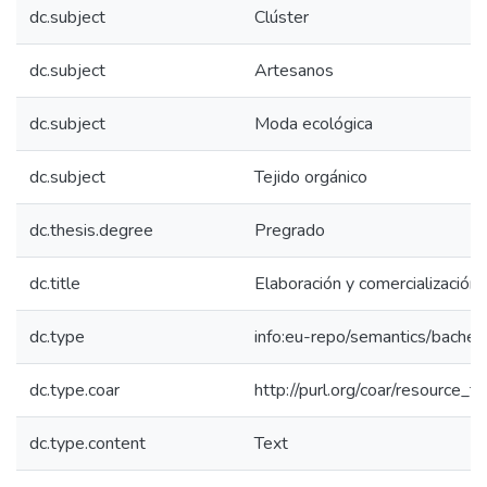
dc.subject
Clúster
dc.subject
Artesanos
dc.subject
Moda ecológica
dc.subject
Tejido orgánico
dc.thesis.degree
Pregrado
dc.title
Elaboración y comercializació
dc.type
info:eu-repo/semantics/bachel
dc.type.coar
http://purl.org/coar/resource_t
dc.type.content
Text