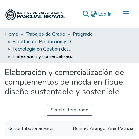
(current)
Log In
Communities & Collections
Home
Trabajos de Grado
Pregrado
Facultad de Producción y Diseño
All of DSpace
Tecnología en Gestión del Diseño Textil y de Moda
Statistics
Elaboración y comercialización de complementos de moda en fique diseño sustentable y sostenible
Elaboración y comercialización de
complementos de moda en fique
diseño sustentable y sostenible
Simple item page
dc.contributor.advisor
Bonnet Arango, Ana Patricia