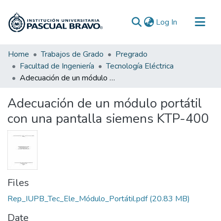
(current)
Log In
Communities & Collections
Home
Trabajos de Grado
Pregrado
Facultad de Ingeniería
Tecnología Eléctrica
All of DSpace
Adecuación de un módulo portátil con una pantalla siemens KTP-400
Statistics
Adecuación de un módulo portátil
con una pantalla siemens KTP-400
Files
Rep_IUPB_Tec_Ele_Módulo_Portátil.pdf
(20.83 MB)
Date