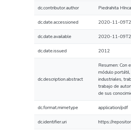
dc.contributor.author
Piedrahita HInca
dc.date.accessioned
2020-11-09T2
dc.date.available
2020-11-09T2
dc.date.issued
2012
Resumen: Con el
módulo portátil
dc.description.abstract
industriales, t
trabajo de autom
de sus conocimie
dc.format.mimetype
application/pdf
dc.identifier.uri
https://reposit