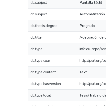
dc.subject
Pantalla táctil
dc.subject
Automatización
dc.thesis.degree
Pregrado
dc.title
Adecuación de u
dc.type
info:eu-repo/se
dc.type.coar
http://purl.org/
dc.type.content
Text
dc.type.hasversion
http://purl.org
dc.type.local
Tesis/Trabajo d