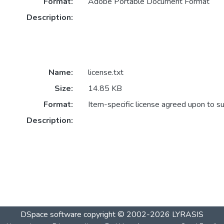
Format:
Adobe Portable Document Format
Description:
Name:
license.txt
Size:
14.85 KB
Format:
Item-specific license agreed upon to s
Description:
DSpace software
copyright © 2002-2026
LYRASIS