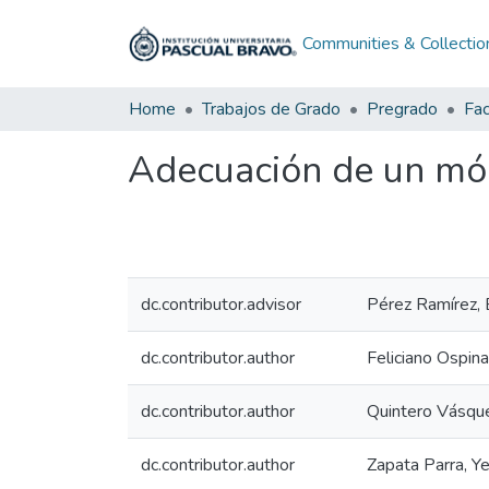
Communities & Collectio
Home
Trabajos de Grado
Pregrado
Fac
Adecuación de un mód
dc.contributor.advisor
Pérez Ramírez, E
dc.contributor.author
Feliciano Ospin
dc.contributor.author
Quintero Vásque
dc.contributor.author
Zapata Parra, Ye