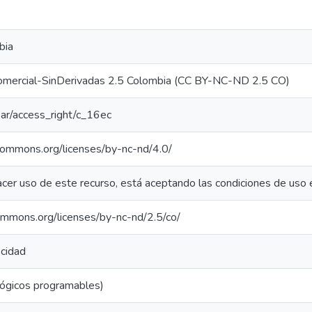
bia
omercial-SinDerivadas 2.5 Colombia (CC BY-NC-ND 2.5 CO)
coar/access_right/c_16ec
ecommons.org/licenses/by-nc-nd/4.0/
acer uso de este recurso, está aceptando las condiciones de uso 
commons.org/licenses/by-nc-nd/2.5/co/
ocidad
lógicos programables)