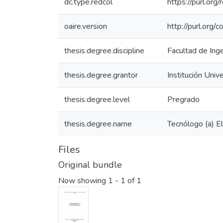
dc.type.redcol
https://purl.org
oaire.version
http://purl.org
thesis.degree.discipline
Facultad de Inge
thesis.degree.grantor
Institución Univ
thesis.degree.level
Pregrado
thesis.degree.name
Tecnólogo (a) El
Files
Original bundle
Now showing
1 - 1 of 1