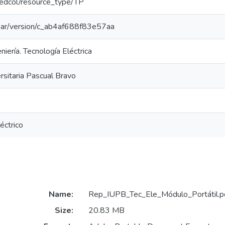
/redcol/resource_type/TP
/coar/version/c_ab4af688f83e57aa
niería. Tecnología Eléctrica
ersitaria Pascual Bravo
éctrico
Name:
Rep_IUPB_Tec_Ele_Módulo_Portátil.p
Size:
20.83 MB