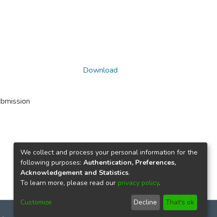
Download
ubmission
We collect and process your personal information for the
following purposes:
Authentication, Preferences,
Acknowledgement and Statistics
.
To learn more, please read our
privacy policy
.
Customize
Decline
That's ok