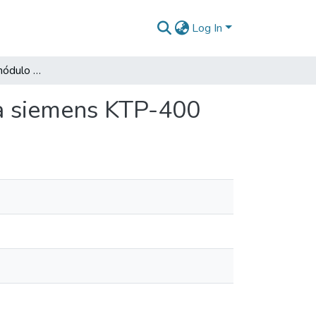
Log In
Adecuación de un módulo portátil con una pantalla siemens KTP-400
la siemens KTP-400