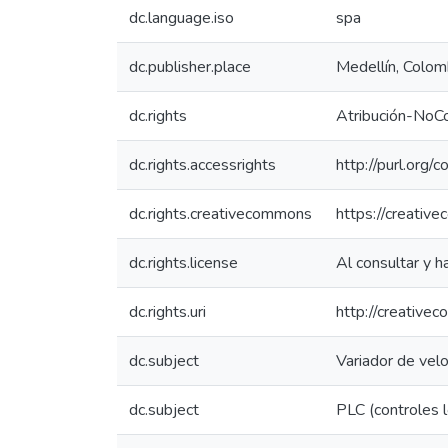
dc.language.iso
spa
dc.publisher.place
Medellín, Colom
dc.rights
Atribución-NoC
dc.rights.accessrights
http://purl.org/
dc.rights.creativecommons
https://creativ
dc.rights.license
Al consultar y h
dc.rights.uri
http://creative
dc.subject
Variador de vel
dc.subject
PLC (controles 