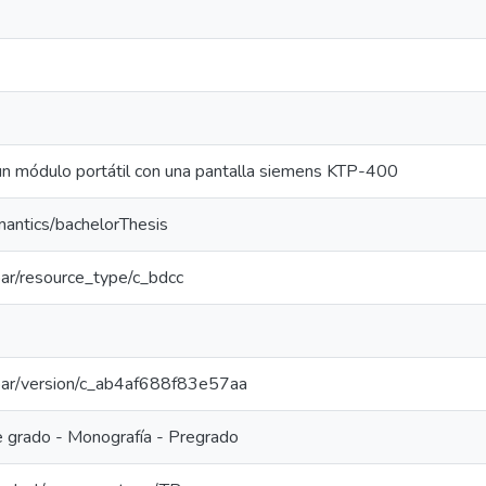
n módulo portátil con una pantalla siemens KTP-400
mantics/bachelorThesis
coar/resource_type/c_bdcc
/coar/version/c_ab4af688f83e57aa
e grado - Monografía - Pregrado