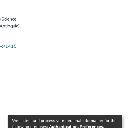
Science,
(Antioquia)
ravo/1415
We collect and process your personal information for the
following purposes:
Authentication, Preferences,