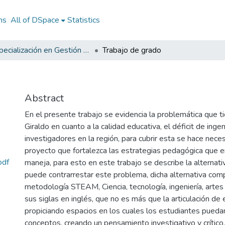
ns
All of DSpace
Statistics
Especialización en Gestión de Proyectos
Trabajo de grado
Abstract
En el presente trabajo se evidencia la problemática que ti
Giraldo en cuanto a la calidad educativa, el déficit de inge
investigadores en la región, para cubrir esta se hace nec
proyecto que fortalezca las estrategias pedagógica que en
pdf
maneja, para esto en este trabajo se describe la alternati
puede contrarrestar este problema, dicha alternativa com
metodología STEAM, Ciencia, tecnología, ingeniería, arte
sus siglas en inglés, que no es más que la articulación de 
propiciando espacios en los cuales los estudiantes puedan
conceptos, creando un pensamiento investigativo y crítico.