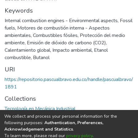
Keywords
Internal combustion engines - Environmental aspects
,
Fossil
fuels
,
Motores de combustión interna - Aspectos
ambientales
,
Combustibles fósiles
,
Protección del medio
ambiente
,
Emisión de dióxido de carbono (CO2)
,
Calentamiento global
,
Impacto ambiental
,
Etanol
combustible
,
Butanol
URI
https://repositorio.pascualbravo.edu.co/handle/pascualbravo/
1891
Collections
Tecnología en Mecánica Industrial
We collect and process your personal information for the
Full item page
following purposes:
Authentication, Preferences,
Acknowledgement and Statistics
.
To learn more, please read our
privacy policy
.