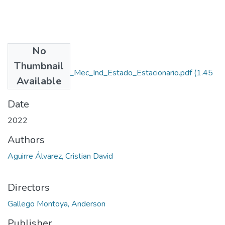
No
Files
Thumbnail
Rep_IUPB_Tec_Mec_Ind_Estado_Estacionario.pdf
(1.45
Available
MB)
Date
2022
Authors
Aguirre Álvarez, Cristian David
Directors
Gallego Montoya, Anderson
Publisher