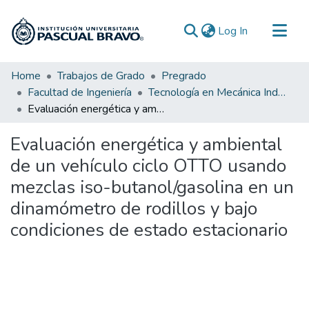
(current)
Log In
Communities & Collections
Home
Trabajos de Grado
Pregrado
Facultad de Ingeniería
Tecnología en Mecánica Industrial
All of DSpace
Evaluación energética y ambiental de un vehículo ciclo OTTO usando mezclas iso-butanol/gasolina en un dinamómetro de rodillos y bajo condiciones de estado estacionario
Statistics
Evaluación energética y ambiental
de un vehículo ciclo OTTO usando
mezclas iso-butanol/gasolina en un
dinamómetro de rodillos y bajo
condiciones de estado estacionario