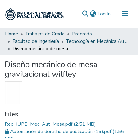
(current)
Log In
Communities & Collections
Home
Trabajos de Grado
Pregrado
Facultad de Ingeniería
Tecnología en Mecánica Automotriz
All of DSpace
Diseño mecánico de mesa gravitacional wilfley
Statistics
Diseño mecánico de mesa
gravitacional wilfley
Files
Rep_IUPB_Mec_Aut_Mesa.pdf
(2.51 MB)
Autorización de derecho de publicación (16).pdf
(1.56