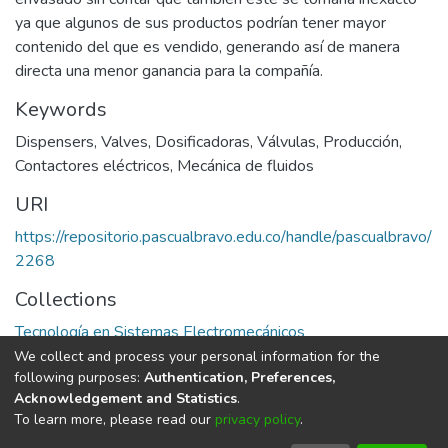
ya que algunos de sus productos podrían tener mayor
contenido del que es vendido, generando así de manera
directa una menor ganancia para la compañía.
Keywords
Dispensers
,
Valves
,
Dosificadoras
,
Válvulas
,
Producción
,
Contactores eléctricos
,
Mecánica de fluidos
URI
https://repositorio.pascualbravo.edu.co/handle/pascualbravo/
2268
Collections
Tecnología en Sistemas Electromecánicos
We collect and process your personal information for the
Full item page
following purposes:
Authentication, Preferences,
Acknowledgement and Statistics
.
To learn more, please read our
privacy policy
.
DSpace software
copyright © 2002-2026
LYRASIS