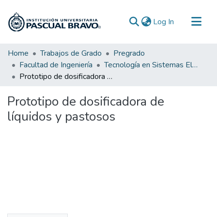
(current)
Log In
Communities & Collections
Home
Trabajos de Grado
Pregrado
Facultad de Ingeniería
Tecnología en Sistemas Electromecánicos
All of DSpace
Prototipo de dosificadora de líquidos y pastosos
Statistics
Prototipo de dosificadora de
líquidos y pastosos