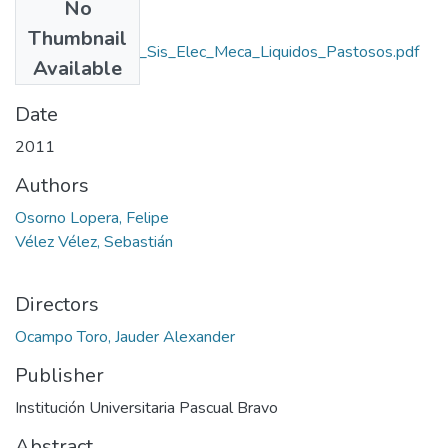
No
Files
Thumbnail
Rep_IUPB_Tec_Sis_Elec_Meca_Liquidos_Pastosos.pdf
Available
(1.96 MB)
Date
2011
Authors
Osorno Lopera, Felipe
Vélez Vélez, Sebastián
Directors
Ocampo Toro, Jauder Alexander
Publisher
Institución Universitaria Pascual Bravo
Abstract