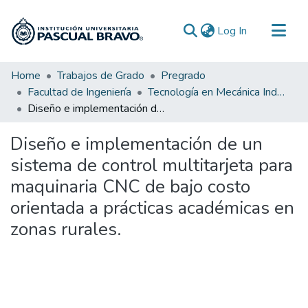
(current)
Log In
Communities & Collections
Home
Trabajos de Grado
Pregrado
Facultad de Ingeniería
Tecnología en Mecánica Industrial
All of DSpace
Diseño e implementación de un sistema de control multitarjeta para maquinaria CNC de bajo costo orientada a prácticas académicas en zonas rurales.
Statistics
Diseño e implementación de un
sistema de control multitarjeta para
maquinaria CNC de bajo costo
orientada a prácticas académicas en
zonas rurales.