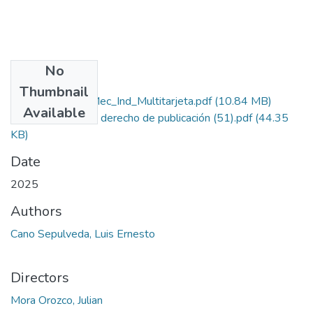
No
Files
Thumbnail
Rep_IUPB_Tec_Mec_Ind_Multitarjeta.pdf
(10.84 MB)
Available
Autorización de derecho de publicación (51).pdf
(44.35
KB)
Date
2025
Authors
Cano Sepulveda, Luis Ernesto
Directors
Mora Orozco, Julian