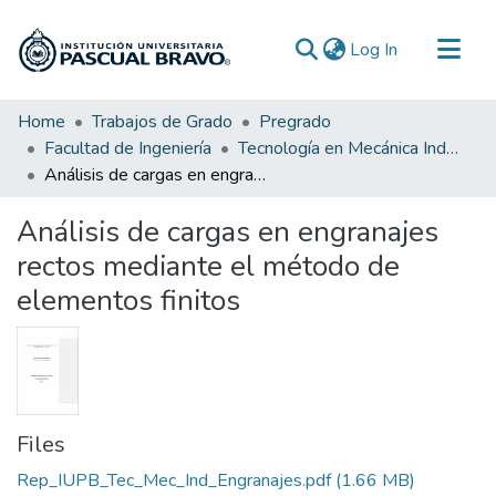
(current)
Log In
Communities & Collections
Home
Trabajos de Grado
Pregrado
Facultad de Ingeniería
Tecnología en Mecánica Industrial
All of DSpace
Análisis de cargas en engranajes rectos mediante el método de elementos finitos
Statistics
Análisis de cargas en engranajes
rectos mediante el método de
elementos finitos
Files
Rep_IUPB_Tec_Mec_Ind_Engranajes.pdf
(1.66 MB)