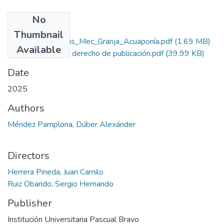
No
Files
Thumbnail
Rep_IUPB_Tec_Sis_Mec_Granja_Acuaponía.pdf
(1.69 MB)
Available
Autorización de derecho de publicación.pdf
(39.99 KB)
Date
2025
Authors
Méndez Pamplona, Dúber Alexánder
Directors
Herrera Pineda, Juan Camilo
Ruiz Obando, Sergio Hernando
Publisher
Institución Universitaria Pascual Bravo