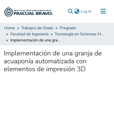
(current)
Log In
Communities & Collections
Home
Trabajos de Grado
Pregrado
Facultad de Ingeniería
Tecnología en Sistemas Mecatrónicos
All of DSpace
Implementación de una granja de acuaponía automatizada con elementos de impresión 3D
Statistics
Implementación de una granja de
acuaponía automatizada con
elementos de impresión 3D