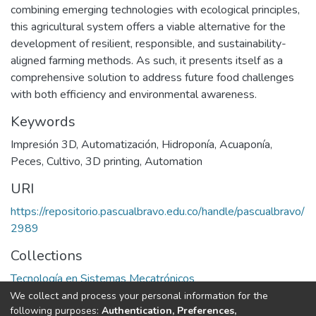
combining emerging technologies with ecological principles,
this agricultural system offers a viable alternative for the
development of resilient, responsible, and sustainability-
aligned farming methods. As such, it presents itself as a
comprehensive solution to address future food challenges
with both efficiency and environmental awareness.
Keywords
Impresión 3D
,
Automatización
,
Hidroponía
,
Acuaponía
,
Peces
,
Cultivo
,
3D printing
,
Automation
URI
https://repositorio.pascualbravo.edu.co/handle/pascualbravo/
2989
Collections
Tecnología en Sistemas Mecatrónicos
We collect and process your personal information for the
Full item page
following purposes:
Authentication, Preferences,