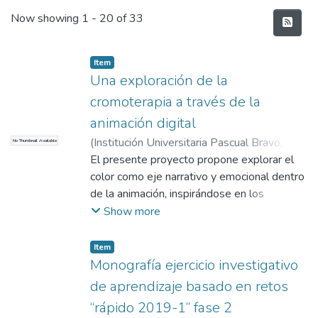
Recent Submissions
Now showing
1 - 20 of 33
Item
Una exploración de la
cromoterapia a través de la
animación digital
(
Institución Universitaria Pascual Bravo
,
No Thumbnail Available
2025
El presente proyecto propone explorar el
)
Quintero López, Ana Sofia
;
Hernández Ossa, Danna Michelle
color como eje narrativo y emocional dentro
;
Gallego
Escobar, Francisco Fernando
de la animación, inspirándose en los
principios simbólicos de la cromoterapia.
Show more
Tradicionalmente, el color ha sido tratado
como un recurso decorativo o de
Item
ambientación, pero este trabajo busca
Monografía ejercicio investigativo
resignificar como un lenguaje visual
de aprendizaje basado en retos
autónomo, capaz de transmitir emociones y
“rápido 2019-1” fase 2
construir significado por sí mismo. A partir