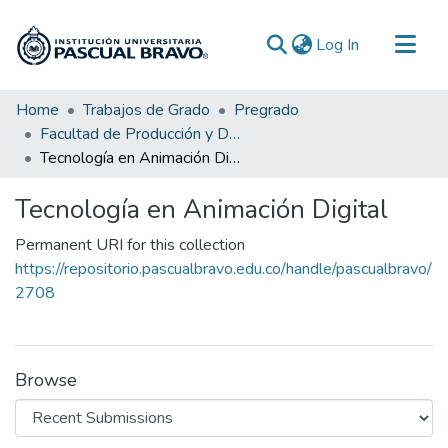
(current)
Log In
Communities & Collections
Home
Trabajos de Grado
Pregrado
Facultad de Producción y Diseño
All of DSpace
Tecnología en Animación Digital
Statistics
Tecnología en Animación Digital
Permanent URI for this collection
https://repositorio.pascualbravo.edu.co/handle/pascualbravo/
2708
Browse