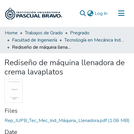
(current)
Log In
Communities & Collections
Home
Trabajos de Grado
Pregrado
Facultad de Ingeniería
Tecnología en Mecánica Industrial
All of DSpace
Rediseño de máquina llenadora de crema lavaplatos
Statistics
Rediseño de máquina llenadora de
crema lavaplatos
Files
Rep_IUPB_Tec_Mec_Ind_Máquina_Llenadora.pdf
(1.06 MB)
Date