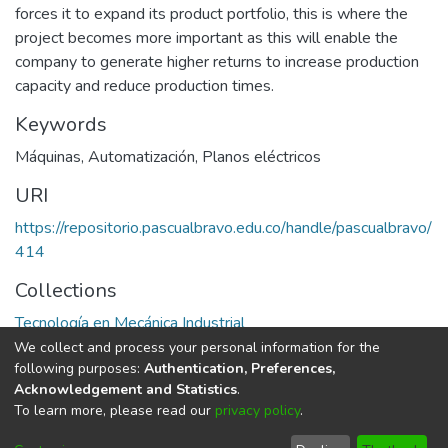
forces it to expand its product portfolio, this is where the
project becomes more important as this will enable the
company to generate higher returns to increase production
capacity and reduce production times.
Keywords
Máquinas
,
Automatización
,
Planos eléctricos
URI
https://repositorio.pascualbravo.edu.co/handle/pascualbravo/
414
Collections
Tecnología en Mecánica Industrial
We collect and process your personal information for the
Full item page
following purposes:
Authentication, Preferences,
Acknowledgement and Statistics
.
To learn more, please read our
privacy policy
.
DSpace software
copyright © 2002-2026
LYRASIS
Cookie
Privacy
End User
Send