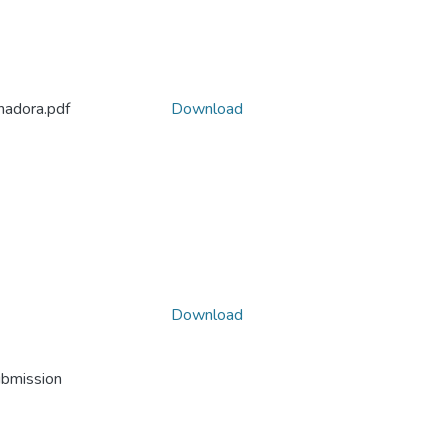
adora.pdf
Download
Download
ubmission