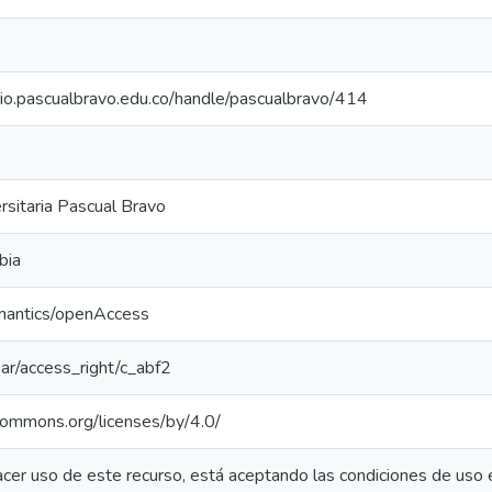
orio.pascualbravo.edu.co/handle/pascualbravo/414
ersitaria Pascual Bravo
bia
emantics/openAccess
coar/access_right/c_abf2
ecommons.org/licenses/by/4.0/
acer uso de este recurso, está aceptando las condiciones de uso 