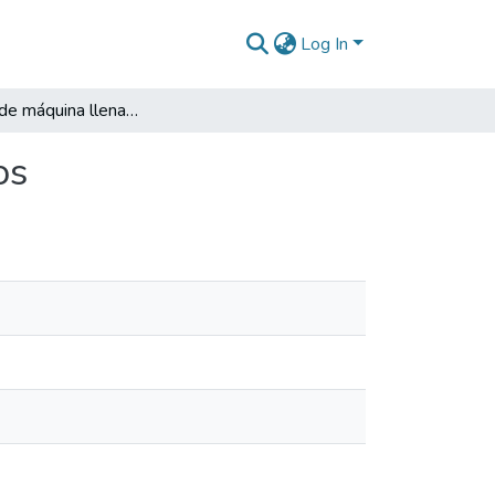
Log In
Rediseño de máquina llenadora de crema lavaplatos
os