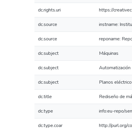
dc.rights.uri
https://creativ
dc.source
instname: Instit
dc.source
reponame: Reposi
dc.subject
Máquinas
dc.subject
Automatización
dc.subject
Planos eléctrico
dc.title
Rediseño de máq
dc.type
info:eu-repo/se
dc.type.coar
http://purl.org/