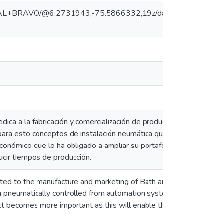
CUAL+BRAVO/@6.2731943,-75.5866332,19z/data=!4m5!3m4
dica a la fabricación y comercialización de productos de Aseo y L
n para esto conceptos de instalación neumática que se controlan
 económico que lo ha obligado a ampliar su portafolio de producto
ucir tiempos de producción.
cated to the manufacture and marketing of Bath and Cleaning, the 
on pneumatically controlled from automation systems (PLC) with pr
ject becomes more important as this will enable the company to ge