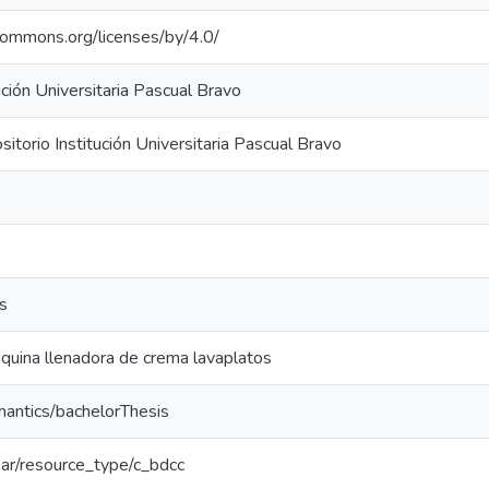
ecommons.org/licenses/by/4.0/
ución Universitaria Pascual Bravo
torio Institución Universitaria Pascual Bravo
s
uina llenadora de crema lavaplatos
mantics/bachelorThesis
coar/resource_type/c_bdcc