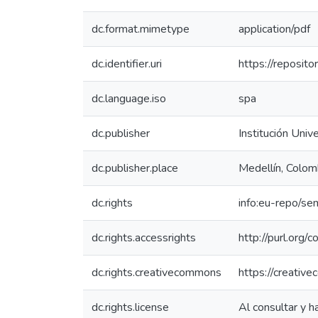
dc.format.mimetype
application/pdf
dc.identifier.uri
https://reposit
dc.language.iso
spa
dc.publisher
Institución Univ
dc.publisher.place
Medellín, Colom
dc.rights
info:eu-repo/s
dc.rights.accessrights
http://purl.org/
dc.rights.creativecommons
https://creativ
dc.rights.license
Al consultar y h