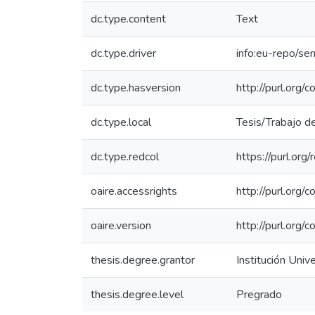
dc.type.content
Text
dc.type.driver
info:eu-repo/s
dc.type.hasversion
http://purl.org
dc.type.local
Tesis/Trabajo d
dc.type.redcol
https://purl.org
oaire.accessrights
http://purl.org/
oaire.version
http://purl.org
thesis.degree.grantor
Institución Univ
thesis.degree.level
Pregrado