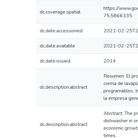
https://www.
dc.coverage.spatial
75.5866335
dc.date.accessioned
2021-02-25T2
dc.date.available
2021-02-25T2
dc.date.issued
2014
Resumen: El proy
crema de lavapl
dc.description.abstract
programables. In
la empresa gene
Abstract: The pr
dishwasher in or
dc.description.abstract
economic growth 
times.