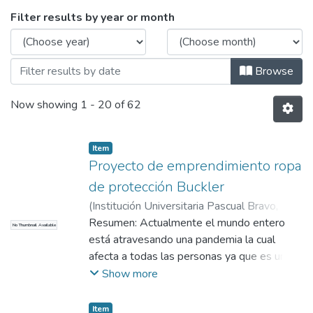
Browsing Profesional en Gestión del
Filter results by year or month
Browse
Now showing
1 - 20 of 62
Item
Proyecto de emprendimiento ropa
de protección Buckler
(
Institución Universitaria Pascual Bravo
,
2020
Resumen: Actualmente el mundo entero
)
Pérez González, Cristian Camilo
;
Ruiz
No Thumbnail Available
Bedoya, Ana María
está atravesando una pandemia la cual
;
Mejía Vélez, Lina María
afecta a todas las personas ya que es un
virus de fácil transmisión y debemos
Show more
protegernos con diferentes accesorios
como tapabocas y gafas de protección para
Item