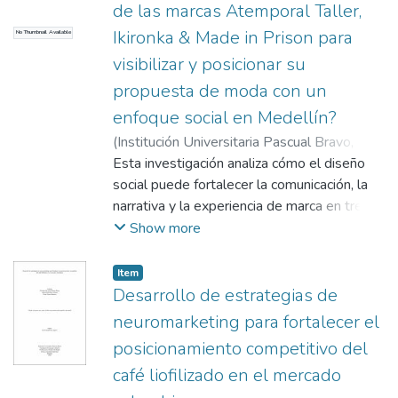
de las marcas Atemporal Taller,
a identificar, potenciar y comunicar sus
Perpetuo Socorro, este está conformado
Ikironka & Made in Prison para
No Thumbnail Available
habilidades, atendiendo las demandas
por Mattelsa, Comfama, la Universidad
actuales del mercado. Como resultado, se
visibilizar y posicionar su
Pontificia Bolivariana y Almacentro, los
espera entregar una guía digital y
cuales plantean un ecosistema urbano,
propuesta de moda con un
recomendaciones claras que sirvan de
sostenible que promocione las economías
enfoque social en Medellín?
apoyo tanto para egresados como para
culturales y creativas.
(
Institución Universitaria Pascual Bravo
,
estudiantes de la carrera, promoviendo su
2025
Esta investigación analiza cómo el diseño
)
Carvajal Quintero, Yuliana
;
Astudillo
desempeño eficaz y su consolidación
Ramírez, Christhian Andrés
social puede fortalecer la comunicación, la
profesional.
narrativa y la experiencia de marca en tres
emprendimientos de moda con propósito en
Show more
Medellín: Atemporal Taller, Ikironka y Made
in Prison. Desde un enfoque cualitativo y
Item
exploratorio, se empleó un diseño de caso
Desarrollo de estrategias de
múltiple que permitió comprender las
neuromarketing para fortalecer el
prácticas, motivaciones y valores que
posicionamiento competitivo del
configuran su identidad social. Las técnicas
café liofilizado en el mercado
de recolección incluyeron entrevistas
semiestructuradas, observación no