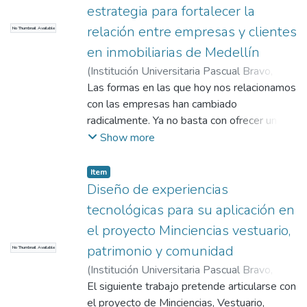
su presencia visual, lo que a su vez puede
narrativa y visibilizar la dimensión
estrategia para fortalecer la
para la industria como para los caficultores
conducir a un aumento en la clientela y el
transformadora de sus prácticas.
del país.
relación entre empresas y clientes
No Thumbnail Available
éxito empresarial.
en inmobiliarias de Medellín
(
Institución Universitaria Pascual Bravo
,
2025
Las formas en las que hoy nos relacionamos
)
Lopera David, Luisa Fernanda
;
Chavarriaga Gómez, Carolina
con las empresas han cambiado
radicalmente. Ya no basta con ofrecer un
buen producto o servicio: la manera en que
Show more
se presenta, se comunica y se vive a través
de plataformas digitales se ha vuelto un
Item
factor clave en la construcción de confianza
Diseño de experiencias
y lealtad con los clientes. Esto es
tecnológicas para su aplicación en
especialmente evidente en el sector
el proyecto Minciencias vestuario,
inmobiliario, donde cada vez más personas
patrimonio y comunidad
No Thumbnail Available
buscan, comparan y deciden en línea, antes
de contactar un asesor. Sin embargo,
(
Institución Universitaria Pascual Bravo
,
muchas de estas plataformas no están
2022
El siguiente trabajo pretende articularse con
)
Díaz Restrepo, Alisson
;
Gómez
diseñadas pensando en quienes las usan. La
Hernández, Julieth Andrea
el proyecto de Minciencias, Vestuario,
;
Muñoz Marín,