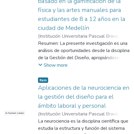
basado en la gamificación de la
sector de la moda.
física y las artes manuales para
estudiantes de 8 a 12 años en la
ciudad de Medellín
(
Institución Universitaria Pascual Bravo
,
2022
Resumen: La presente investigación es una
)
Marín Sánchez, María Manuela
;
Echeverri Jaramillo, Angela María
análisis de oportunidades desde la disciplina
de la Gestión del Diseño, apropiándose del
pensamiento de diseño y sus maneras
Show more
proyectuales; transversalizando la educación
primaria y básica secundaria; en este
Item
ejercicio se generan sinergias con la
Aplicaciones de la neurociencia en
educación y diferentes experiencias, la
la gestión del diseño para el
gamificación y la metodología STEAM, para
ámbito laboral y personal
la creación de una página web con fines
(
Institución Universitaria Pascual Bravo
,
No Thumbnail Available
educativos, que se realizó gracias a la
2025
La neurociencia es la disciplina científica que
)
Gómez Montoya, Maria Camila
;
Rozo
cocreación de docentes, estudiantes y una
Granada, Elizabeth
estudia la estructura y función del sistema
gestora del diseño mediante entrevistas