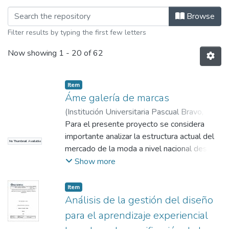
Browsing Profesional en Gestión del 
Browse
Filter results by typing the first few letters
Now showing
1 - 20 of 62
Item
Áme galería de marcas
(
Institución Universitaria Pascual Bravo
,
2023
Para el presente proyecto se considera
)
González Cardona, Lady Johanna
;
Restrepo Henao, Nicolás
importante analizar la estructura actual del
No Thumbnail Available
mercado de la moda a nivel nacional desde
diferentes perspectivas; por un lado, están
Show more
las organizaciones que gestionan eventos
entorno a la moda a nivel nacional, la
Item
participación y relevancia para las Mipymes
Análisis de la gestión del diseño
en dichos eventos y la relevancia de las
para el aprendizaje experiencial
galerías de arte como promotoras del